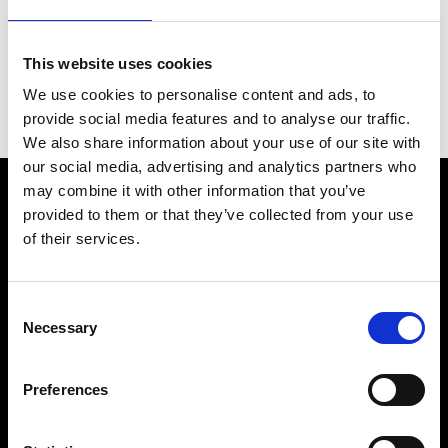
hier weiter auf unserer Seite stöbern.
This website uses cookies
Zurück zur Startseite
Projekte ansehen
We use cookies to personalise content and ads, to
provide social media features and to analyse our traffic.
We also share information about your use of our site with
our social media, advertising and analytics partners who
may combine it with other information that you’ve
Lass uns dein Projekt
provided to them or that they’ve collected from your use
of their services.
starten
Consent
Necessary
Selection
Kontaktiere curcuma projects noch heute für deine
Projektanfrage im Innenausbau.
Preferences
Projekt anfragen
Rückruf anfordern